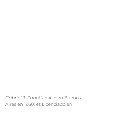
Gabriel J. Zanotti 
nació en Buenos 
Aires en 1960; es Licenciado en 
Filosofía por la Universidad del Norte 
Santo Tomás de Aquino, UNSTA, en 
1984, y Doctor en Filosofía por la 
Universidad Católica Argentina 