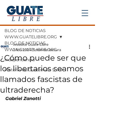
Entrada
BLOG DE NOTICIAS
WWW.GUATELIBRE.ORG
BLOG DE NOTICIAS
website Guate Libre
WWW.GUATELIBRE.ORG
2 feb 2024
3 min de lectura
¿Cómo puede ser que
Independencia
los libertarios seamos
Historia de Guatemala S. XIX
llamados fascistas de
ultraderecha?
Gabriel Zanotti