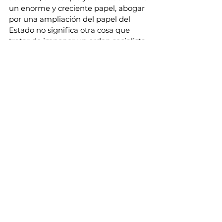
un enorme y creciente papel, abogar 
por una ampliación del papel del 
Estado no significa otra cosa que 
tratar de imponer un orden socialista 
global, en un mundo en el que 
dominarían sin controles los 
tecnócratas y los funcionarios 
públicos.