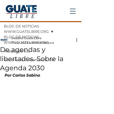
Entrada
BLOG DE NOTICIAS
WWW.GUATELIBRE.ORG
BLOG DE NOTICIAS
website Guate Libre
WWW.GUATELIBRE.ORG
17 abr 2024
4 min de lectura
De agendas y
Independencia
libertades. Sobre la
Historia de Guatemala S. XIX
Agenda 2030
Por Carlos Sabino