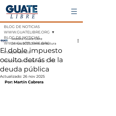
Entrada
BLOG DE NOTICIAS
WWW.GUATELIBRE.ORG
BLOG DE NOTICIAS
website Guate Libre
WWW.GUATELIBRE.ORG
24 nov 2025
3 min de lectura
El doble impuesto
Independencia
oculto detrás de la
Historia de Guatemala S. XIX
deuda pública
Actualizado:
26 nov 2025
Por: Martín Cabrera