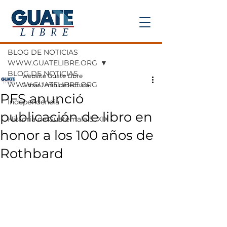
Entrada
BLOG DE NOTICIAS
WWW.GUATELIBRE.ORG
BLOG DE NOTICIAS
website Guate Libre
WWW.GUATELIBRE.ORG
2 mar
1 min de lectura
PFS anunció
Independencia
publicación de libro en
Historia de Guatemala S. XIX
honor a los 100 años de
Rothbard