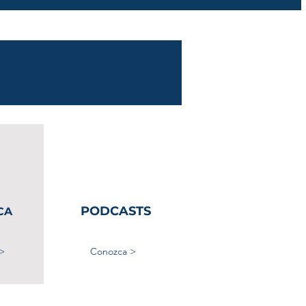
PODCASTS
CA
>
Conozca >