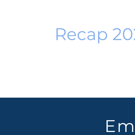
Recap 20
Em