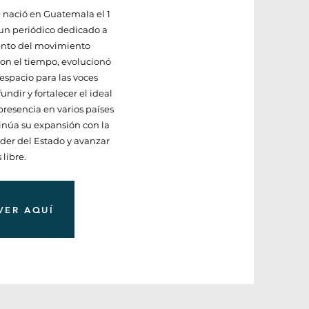
e nació en Guatemala el 1
un periódico dedicado a
ento del movimiento
 Con el tiempo, evolucionó
espacio para las voces
ndir y fortalecer el ideal
 presencia en varios países
inúa su expansión con la
oder del Estado y avanzar
libre.
VER AQUÍ