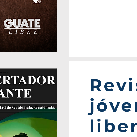
Revi
jóve
libe