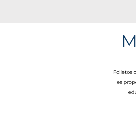
M
Folletos 
es propo
edu