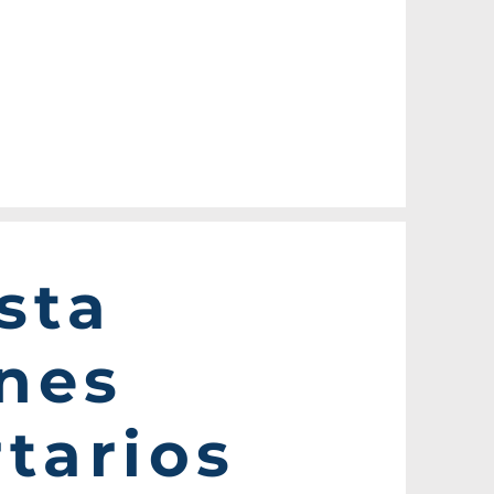
sta
nes
rtarios