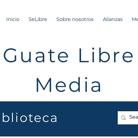
Inicio
SeLibre
Sobre nosotros
Alianzas
Me
Guate Libre
Media
iblioteca