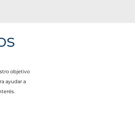
os
tro objetivo
ra ayudar a
nterés.