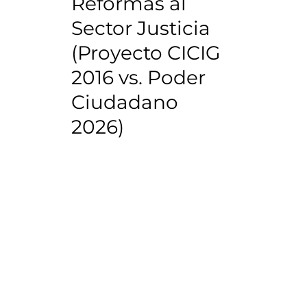
Reformas al
Sector Justicia
(Proyecto CICIG
2016 vs. Poder
Ciudadano
2026)
website Guate Libre
30 jun
7 min de lectura
www.guatelibre.org
Ingrese su dirección de email