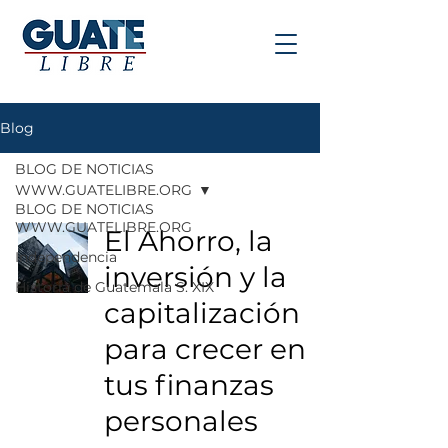
Blog
BLOG DE NOTICIAS
WWW.GUATELIBRE.ORG
BLOG DE NOTICIAS
WWW.GUATELIBRE.ORG
El Ahorro, la
Independencia
inversión y la
Historia de Guatemala S. XIX
capitalización
para crecer en
tus finanzas
personales