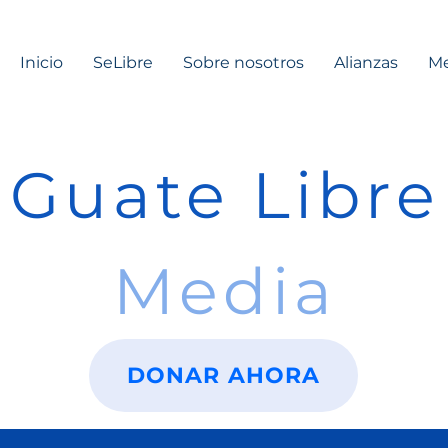
Inicio
SeLibre
Sobre nosotros
Alianzas
Me
Guate Libre
Media
DONAR AHORA