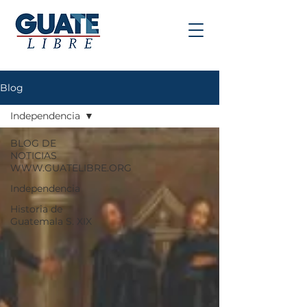
Blog
Independencia
BLOG DE
NOTICIAS
WWW.GUATELIBRE.ORG
Independencia
Historia de
Guatemala S. XIX