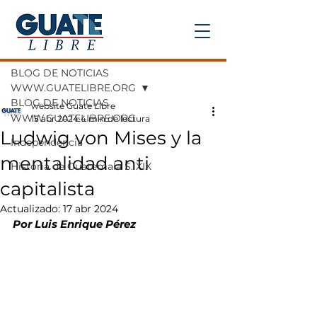
Entrada
BLOG DE NOTICIAS
WWW.GUATELIBRE.ORG
BLOG DE NOTICIAS
website Guate Libre
WWW.GUATELIBRE.ORG
15 abr 2024
4 min de lectura
Ludwig von Mises y la
Independencia
mentalidad anti
Historia de Guatemala S. XIX
capitalista
Actualizado:
17 abr 2024
Por Luis Enrique Pérez