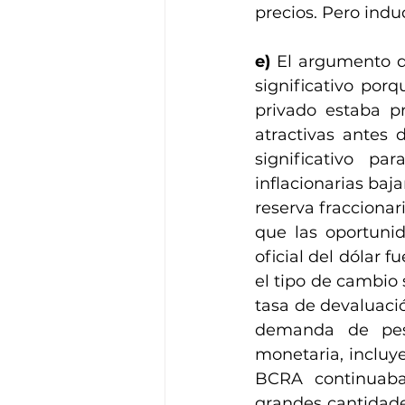
precios. Pero ind
e)
 El argumento d
significativo por
privado estaba pr
atractivas antes d
significativo p
inflacionarias baja
reserva fraccionari
que las oportunid
oficial del dólar 
el tipo de cambio 
tasa de devaluació
demanda de pesos
monetaria, incluy
BCRA continuaba
grandes cantidade