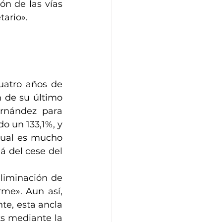
n de las vías 
ario».
uatro años de 
 de su último 
rnández para 
 un 133,1%, y 
cual es mucho 
 del cese del 
eliminación de 
me». Aun así, 
te, esta ancla 
s mediante la 