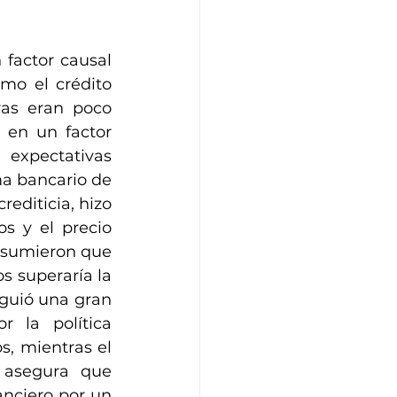
factor causal 
mo el crédito 
as eran poco 
 en un factor 
xpectativas 
ma bancario de 
editicia, hizo 
s y el precio 
asumieron que 
s superaría la 
iguió una gran 
 la política 
, mientras el 
asegura que 
nciero por un 