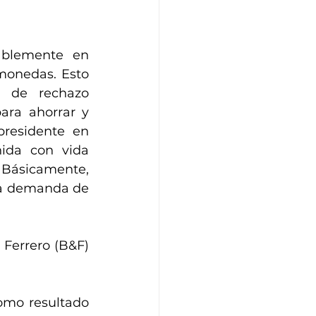
blemente en 
onedas. Esto 
s de rechazo 
ara ahorrar y 
presidente en 
da con vida 
. Básicamente, 
a demanda de 
En septiembre de 2024, los economistas Philipp Bagus y Bernardo Ferrero (B&F) 
omo resultado 