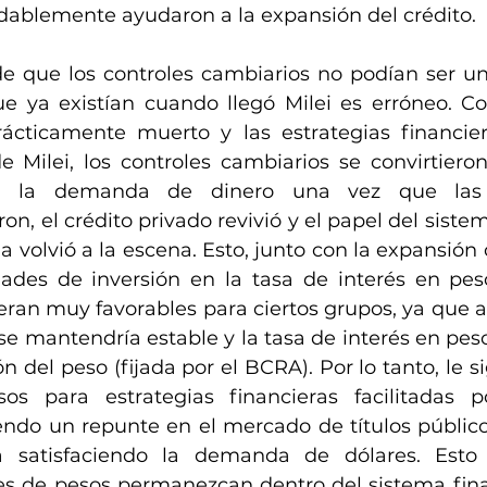
udablemente ayudaron a la expansión del crédito.
e que los controles cambiarios no podían ser un 
que ya existían cuando llegó Milei es erróneo. Co
ácticamente muerto y las estrategias financier
e Milei, los controles cambiarios se convirtieron
ara la demanda de dinero una vez que las e
ron, el crédito privado revivió y el papel del siste
a volvió a la escena. Esto, junto con la expansión cr
ades de inversión en la tasa de interés en peso
fueran muy favorables para ciertos grupos, ya que 
se mantendría estable y la tasa de interés en peso
n del peso (fijada por el BCRA). Por lo tanto, le s
 para estrategias financieras facilitadas por
endo un repunte en el mercado de títulos públicos
 satisfaciendo la demanda de dólares. Esto 
s de pesos permanezcan dentro del sistema fina