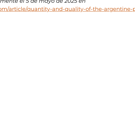
lmente el 5 de mayo de 2025 en 
om/article/quantity-and-quality-of-the-argentine-