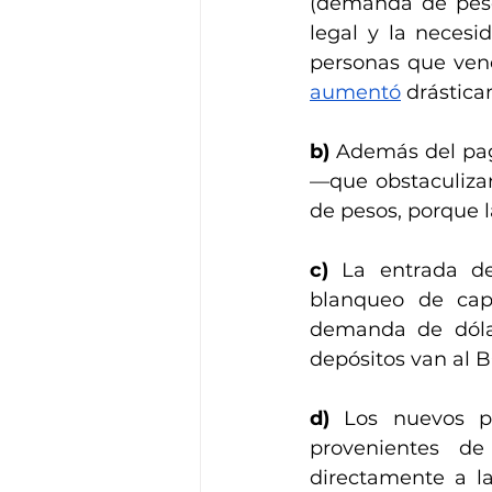
(demanda de peso
legal y la necesi
aumentó
 drástic
b)
 Además del pag
—que obstaculiza
de pesos, porque 
c)
 La entrada de
blanqueo de capi
demanda de dóla
depósitos van al B
d)
 Los nuevos p
provenientes de
directamente a la