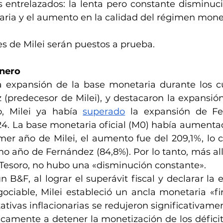
entrelazados: la lenta pero constante disminució
ria y el aumento en la calidad del régimen monet
es de Milei serán puestos a prueba.
inero
a expansión de la base monetaria durante los c
 (predecesor de Milei), y destacaron la expansión
, Milei ya había 
superado
 la expansión de Fe
4. La base monetaria oficial (M0) había aumentado
mer año de Milei, el aumento fue del 209,1%, lo 
o año de Fernández (84,8%). Por lo tanto, más allá
 Tesoro, no hubo una «disminución constante».
 B&F, al lograr el superávit fiscal y declarar la 
gociable, Milei estableció un ancla monetaria «fir
tivas inflacionarias se redujeron significativamen
icamente a detener la monetización de los déficit