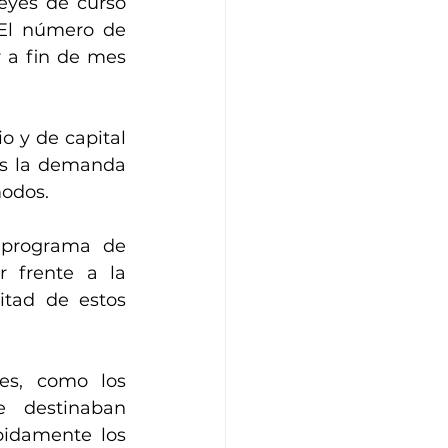
yes de curso 
 El número de 
personas que vendían sus dólares ahorrados por pesos para llegar a fin de mes 
 y de capital 
s la demanda 
modos.
 programa de 
 frente a la 
tad de estos 
s, como los 
 destinaban 
idamente los 