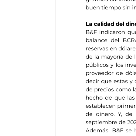
buen tiempo sin in
La calidad del din
B&F indicaron que
balance del BCR
reservas en dólare
de la mayoría de 
públicos y los in
proveedor de dóla
decir que estas y 
de precios como las
hecho de que las 
establecen primero
de dinero. Y, de 
septiembre de 20
Además, B&F se h