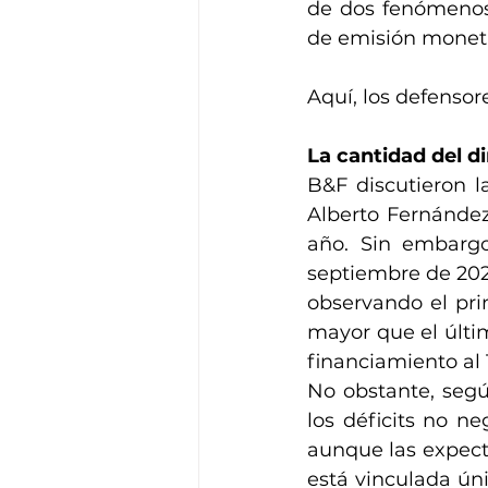
de dos fenómenos 
de emisión moneta
Aquí, los defensor
La cantidad del d
B&F discutieron l
Alberto Fernández
año. Sin embargo
septiembre de 202
observando el pri
mayor que el últim
financiamiento al
No obstante, según
los déficits no ne
aunque las expecta
está vinculada ún