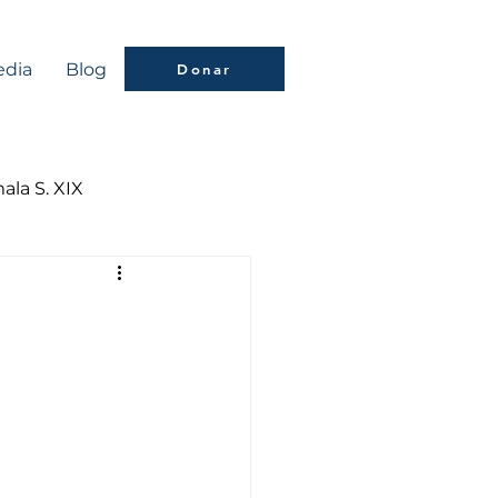
dia
Blog
Donar
ala S. XIX