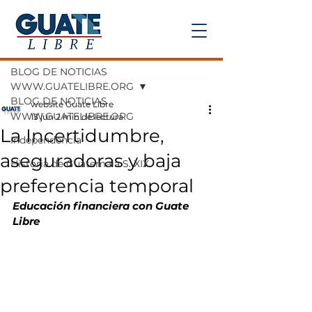
Entrada
BLOG DE NOTICIAS
WWW.GUATELIBRE.ORG
BLOG DE NOTICIAS
website Guate Libre
WWW.GUATELIBRE.ORG
13 jun
2 min de lectura
La Incertidumbre,
Independencia
aseguradoras y baja
Historia de Guatemala S. XIX
preferencia temporal
Educación financiera con Guate 
Libre