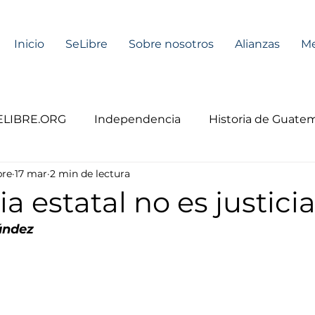
Inicio
SeLibre
Sobre nosotros
Alianzas
Me
ELIBRE.ORG
Independencia
Historia de Guatem
bre
17 mar
2 min de lectura
ia estatal no es justici
ández