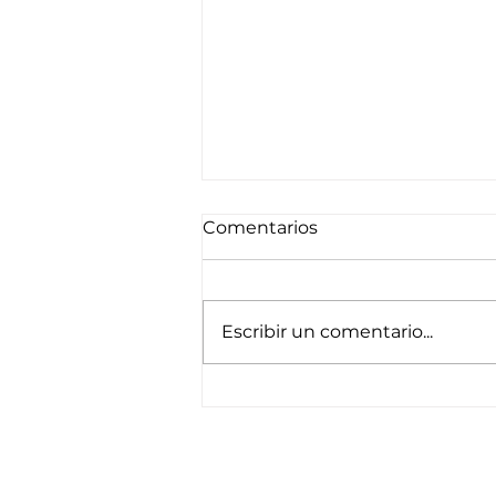
Comentarios
Escribir un comentario...
El Ahorro, la inversión y la
capitalización para crecer
en tus finanzas personales