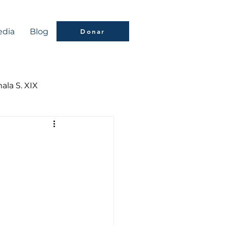
dia
Blog
Donar
ala S. XIX
a