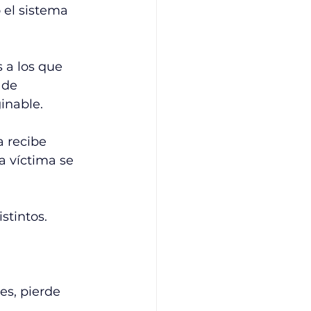
 el sistema 
 a los que 
 de 
inable.
 recibe 
a víctima se 
stintos.
es, pierde 