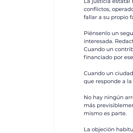
La justicia estatal
conflictos, operad
fallar a su propio f
Piénsenlo un segun
interesada. Redact
Cuando un contrib
financiado por es
Cuando un ciudada
que responde a l
No hay ningún arre
más previsibleme
mismo es parte.
La objeción habitua