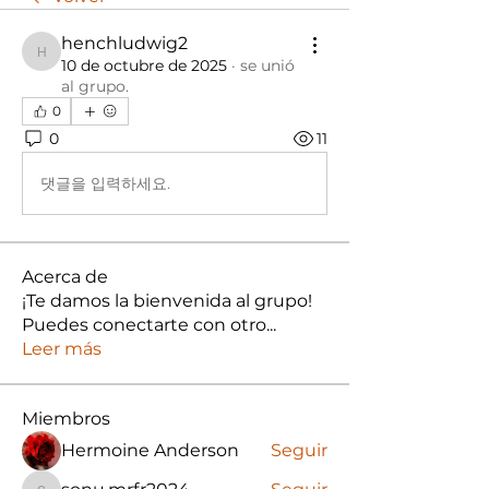
henchludwig2
henchludwig2
10 de octubre de 2025
·
se unió
al grupo.
0
0
11
댓글을 입력하세요.
Acerca de
¡Te damos la bienvenida al grupo!
Puedes conectarte con otro
...
Leer más
Miembros
Hermoine Anderson
Seguir