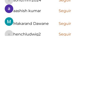
sonu.mrfr2024
Seguir
sonu.mrfr2024
aashish kumar
Seguir
Makarand Dawane
Seguir
henchludwig2
Seguir
henchludwig2
Ver todos los miembros (8)
www.guatelibre.org
Ingrese su dirección de email
Suscribirse