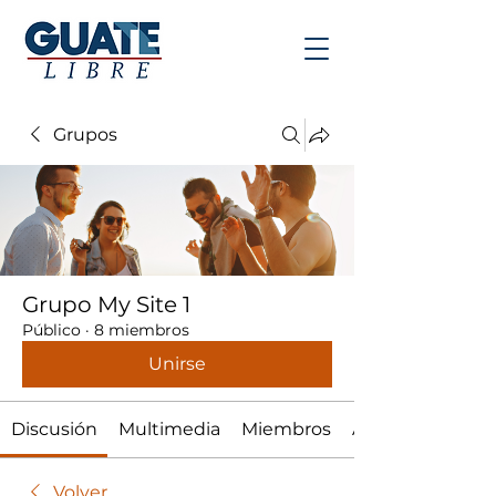
Grupos
Grupo My Site 1
Público
·
8 miembros
Unirse
Discusión
Multimedia
Miembros
Acerca de
Volver